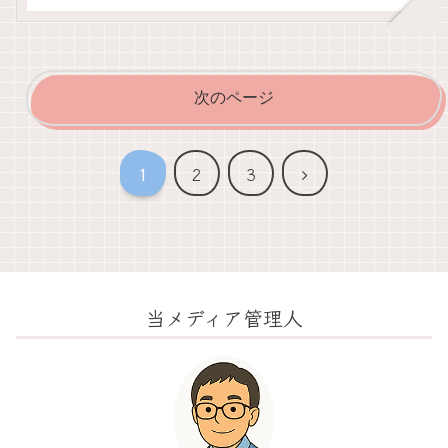
次のページ
次
1
2
3
へ
当メディア管理人