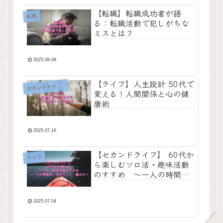
【転職】転職成功者が語
転職
る：転職活動で犯しがちな
ミスとは？
2025.08.08
【ライフ】人生設計 50代で
セ
カンドキャリア
変える！人間関係と心の健
康術
2025.07.16
【セカンドライフ】 60代か
ライフ
ら楽しむソロ活・趣味活動
のすすめ ～一人の時間
を、自分らしく、豊かに～
2025.07.04