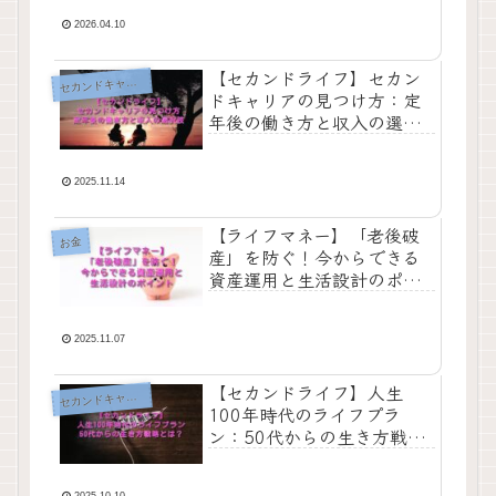
2026.04.10
【セカンドライフ】セカン
セ
カンドキャリア
ドキャリアの見つけ方：定
年後の働き方と収入の選択
肢
2025.11.14
【ライフマネー】「老後破
お金
産」を防ぐ！今からできる
資産運用と生活設計のポイ
ント
2025.11.07
【セカンドライフ】人生
セ
カンドキャリア
100年時代のライフプラ
ン：50代からの生き方戦略
とは？