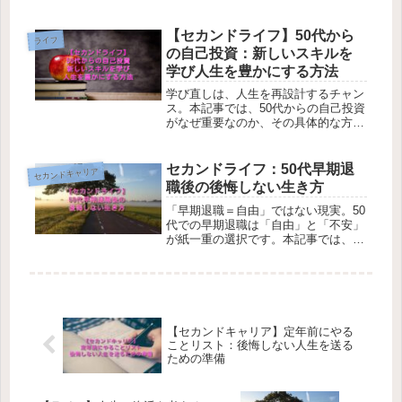
介します。
【セカンドライフ】50代から
ライフ
の自己投資：新しいスキルを
学び人生を豊かにする方法
学び直しは、人生を再設計するチャン
ス。本記事では、50代からの自己投資
がなぜ重要なのか、その具体的な方法
と成功のポイントを、実践的な視点か
ら解説します。
セカンドライフ：50代早期退
セカンドキャリア
職後の後悔しない生き方
「早期退職＝自由」ではない現実。50
代での早期退職は「自由」と「不安」
が紙一重の選択です。本記事では、キ
ャリア・ライフ・マネーの三軸から後
悔しないセカンドライフの作り方を具
体的な実例を交えて解説します。
【セカンドキャリア】定年前にやる
ことリスト：後悔しない人生を送る
ための準備