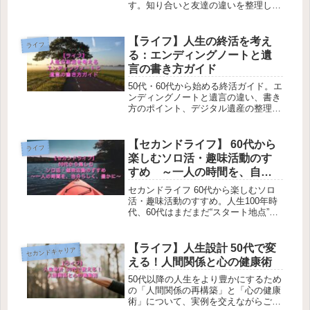
す。知り合いと友達の違いを整理し、
趣味や地域活動、学び、ボランティア
を通じて、無理なく人間関係を広げる
具体的な方法を紹介します。
【ライフ】人生の終活を考え
ライフ
る：エンディングノートと遺
言の書き方ガイド
50代・60代から始める終活ガイド。エ
ンディングノートと遺言の違い、書き
方のポイント、デジタル遺産の整理方
法をわかりやすく解説します。自分の
ため、そして家族のために今からでき
る終活の第一歩を紹介します。
【セカンドライフ】 60代から
ライフ
楽しむソロ活・趣味活動のす
すめ ～一人の時間を、自分
らしく、豊かに～
セカンドライフ 60代から楽しむソロ
活・趣味活動のすすめ。人生100年時
代、60代はまだまだ“スタート地点”。
一人でも気兼ねなく楽しめる「ソロ
活・趣味活動」が、新しい自分を引き
出す鍵となります。
【ライフ】人生設計 50代で変
セカンドキャリア
える！人間関係と心の健康術
50代以降の人生をより豊かにするため
の「人間関係の再構築」と「心の健康
術」について、実例を交えながらご紹