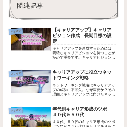
関連記事
【キャリアアップ】キャリア
キャリア
ビジョン作成 長期目標の設
定
キャリアアップを達成するためには、
明確なキャリアビジョンを持つことが
極めて重要です。キャリアビジョン
は、将来の自分自身の職業的な姿や目
標についての明確なイメージを構築す
るプロセスであり、そのビジョンの構
キャリアアップに役立つネッ
キャリア
築には長期キャリア目標が不可欠で
トワーキング戦略
す。
ネットワーキング戦略はキャリアアッ
プの成功に不可欠。なぜ重要か？その
理由とキャリアアップに向けたネット
ワーキングを構築するコツを整理しま
した。
年代別キャリア形成のツボ
キャリア
４０代＆５０代
４０代、５０代のキャリア形成のツボ
はなにか？４０代はキャリアをさらに