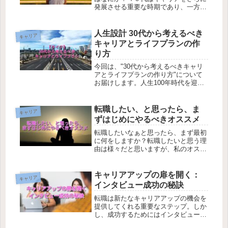
発展させる重要な時期であり、一方で
５０代は新たな挑戦を受け入れる最後
のタイミングでもありので、どちらの
年代も自身のキャリア目標を見直すこ
人生設計 30代から考えるべき
キャリア
とがとても大切です。
キャリアとライフプランの作
り方
今回は、"30代から考えるべきキャリ
アとライフプランの作り方"について
お届けします。人生100年時代を迎え
た今、30代はまさに"設計図"を描き直
す絶好のタイミング。
転職したい、と思ったら、ま
キャリア
ずはじめにやるべきオススメ
転職したいなぁと思ったら、まず最初
に何をしますか？転職したいと思う理
由は様々だと思いますが、私のオスス
メは、まず、「自分が仕事に対してど
ういう価値観をもっているのか、どん
な職業に興味があるのか？をもう一度
キャリアアップの扉を開く：
キャリア
冷静になって考えてみる」ことです。
インタビュー成功の秘訣
私がオススメする初めの一歩について
お役に立つサイトをご紹介します。
転職は新たなキャリアアップの機会を
提供してくれる重要なステップ。しか
し、成功するためにはインタビューに
おいて自己をアピールし、自信を持っ