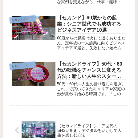
な実例を交えながら、仕事・趣味・社
会貢献を組み合わせて「自分らしい第
二の人生」を築くためのヒントをお伝
えします。
【セカンド】60歳からの起
セカンドキャリア
業：シニア世代でも成功する
ビジネスアイデア10選
60歳からの起業は決して遅くありませ
ん。定年後の一人起業に向くビジネス
アイデア10選と、失敗しない始め方、
合同会社設立や社会保険のポイントま
で、シニア世代が安心して新しい一歩
を踏み出すための実践的な方法を解説
【セカンドライフ】50代・60
セカンドキャリア
します。
代の転機をチャンスに変える
方法：新しい人生のスタート
ガイド
50代・60代―人生の折り返しを過ぎ、
これまで築いてきたキャリアや家庭の
形が変わり始める時期です。「このま
までいいのだろうか」50代・60代の転
機をどう受け止め、どのように“チャ
ンス”へと変えていくか。その実践的
なステップを、経験と理論の両面から
お伝えします。
【セカンドライフ】シニア世代の
SNS活用術：デジタルを活かして人
生を楽しむ方法