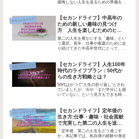
後悔しない人生を送るための準備を解
説します。60歳定年と65歳定年の違
い、資産・仕事・健康・人間関係の具
体的対策までわかりやすく紹介しま
【セカンドライフ】中高年の
セカンドキャリア
す。
ための新しい趣味の見つけ
方 人生を楽しむためのヒン
ト
第二の人生を豊かにする「趣味」とい
う選択。長年、仕事や家庭のために走
り続けてきた中高年世代にとって、定
年後や子育て後の「空白の時間」は、
戸惑いとともに訪れます。この記事で
は、心理・社会・実践の3つの視点か
【セカンドライフ】人生100年
セカンドキャリア
ら「中高年が新しい趣味を見つけるヒ
時代のライフプラン：50代か
ント」をお伝えします。
らの生き方戦略とは？
50代はかつて“人生の折り返し”とされ
ていましたが、今や「まだ半分にも届
いていない」という見方もできる時代
です。本記事では、50代からのライフ
プランの立て方や、人生100年時代を
見据えた生き方戦略について、身近な
【セカンドライフ】定年後の
セカンドキャリア
具体例とともに解説します。
生き方:仕事・趣味・社会貢献
で充実した第二の人生を送る
方法
「定年後、第二の人生をどう過ごす
か」本記事では、私自身の経験や身近