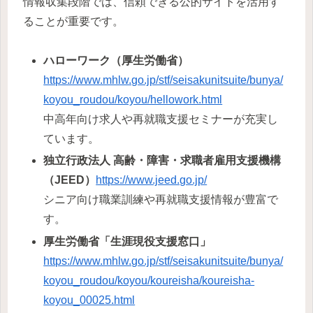
情報収集段階では、信頼できる公的サイトを活用す
ることが重要です。
ハローワーク（厚生労働省）
https://www.mhlw.go.jp/stf/seisakunitsuite/bunya/
koyou_roudou/koyou/hellowork.html
中高年向け求人や再就職支援セミナーが充実し
ています。
独立行政法人 高齢・障害・求職者雇用支援機構
（JEED）
https://www.jeed.go.jp/
シニア向け職業訓練や再就職支援情報が豊富で
す。
厚生労働省「生涯現役支援窓口」
https://www.mhlw.go.jp/stf/seisakunitsuite/bunya/
koyou_roudou/koyou/koureisha/koureisha-
koyou_00025.html